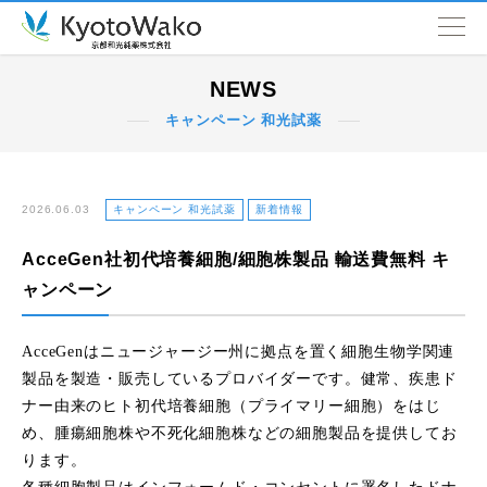
NEWS
NEWS
キャンペーン 和光試薬
会社情報
取扱品目
2026.06.03
キャンペーン 和光試薬
新着情報
AcceGen社初代培養細胞/細胞株製品 輸送費無料 キ
SDGs
ャンペーン
営業拠点
AcceGenはニュージャージー州に拠点を置く細胞生物学関連
製品を製造・販売しているプロバイダーです。健常、疾患ド
ナー由来のヒト初代培養細胞（プライマリー細胞）をはじ
め、腫瘍細胞株や不死化細胞株などの細胞製品を提供してお
ります。