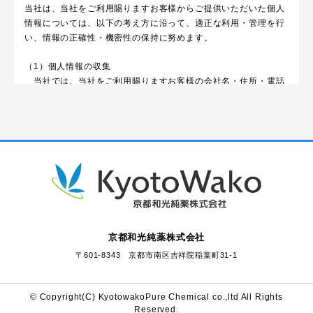
当社は、当社をご利用賜りますお客様からご提供いただいた個人
情報については、以下の考え方に沿って、適正な利用・管理を行
い、情報の正確性・機密性の保持に努めます。
（1）個人情報の収集
当社では、当社をご利用賜りますお客様の会社名・住所・電話
番号等の法人企業
情報が主であり、個人情報につきましては電話・ＦＡＸ・電子
メールなどの電子
通信機器を用いて情報の収集をさせて頂きます。
（2）個人情報の管理
収集させていただいた個人情報は当社内で厳重な管理を行い、
外部からの不正ア
クセスまたは紛失・破壊・改ざん等が起こらないように安全管
理措置を講じます
京都和光純薬株式会社
万一そうした事態が発生した場合は、速やかな是正措置を実施
〒601-8343 京都市南区吉祥院稲葉町31-1
のうえ、再発防止
に努めるとともに、安全管理措置の改善をはかります。
© Copyright(C) KyotowakoPure Chemical co.,ltd All Rights
【個人情報の利用】
Reserved.