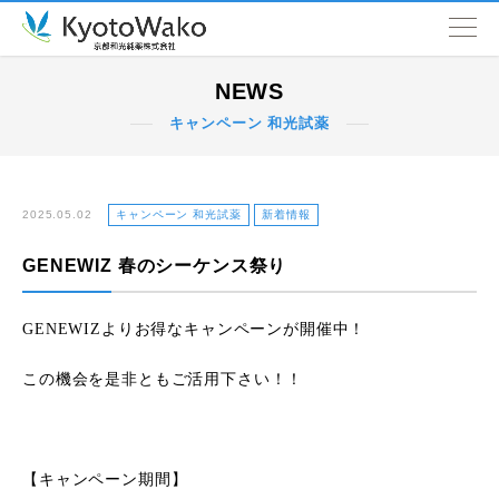
NEWS
NEWS
キャンペーン 和光試薬
会社情報
取扱品目
2025.05.02
キャンペーン 和光試薬
新着情報
GENEWIZ 春のシーケンス祭り
SDGs
GENEWIZよりお得なキャンペーンが開催中！
営業拠点
この機会を是非ともご活用下さい！！
【キャンペーン期間】