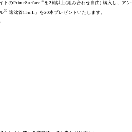
®
rimeSurface
を2箱以上(組み合わせ自由) 購入し、ア
®
ル
遠沈管15mL」を20本プレゼントいたします。
。