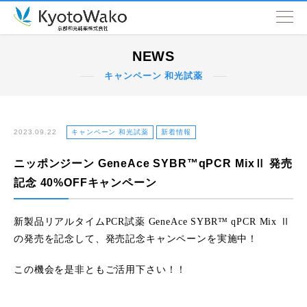
NEWS
NEWS
キャンペーン 和光試薬
会社情報
取扱品目
2023.09.22
キャンペーン 和光試薬
新着情報
ニッポンジーン GeneAce SYBR™qPCR MixⅡ 発売
SDGs
記念 40%OFFキャンペーン
営業拠点
新製品リアルタイムPCR試薬 GeneAce SYBR™ qPCR Mix Ⅱ
の発売を記念して、発売記念キャンペーンを実施中！
この機会を是非ともご活用下さい！！